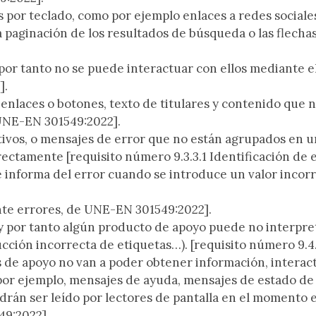
 por teclado, como por ejemplo enlaces a redes sociales
 paginación de los resultados de búsqueda o las flecha
por tanto no se puede interactuar con ellos mediante e
]
.
 enlaces o botones, texto de titulares y contenido que 
 UNE-EN 301549:2022]
.
tivos, o mensajes de error que no están agrupados en u
rrectamente
[requisito número 9.3.3.1 Identificación d
 informa del error cuando se introduce un valor incor
ante errores, de UNE-EN 301549:2022]
.
 y por tanto algún producto de apoyo puede no interpr
ucción incorrecta de etiquetas…).
[requisito número 9.4
 de apoyo no van a poder obtener información, interactu
por ejemplo, mensajes de ayuda, mensajes de estado de 
rán ser leído por lectores de pantalla en el momento 
49:2022]
.