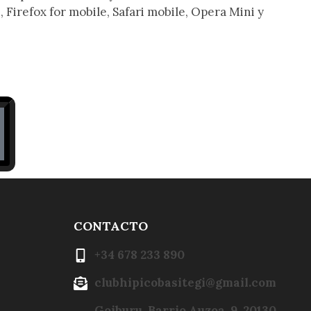
 Firefox for mobile, Safari mobile, Opera Mini y
CONTACTO
+34 678 233 890
clubhipicobasitegi@gmail.com
Goiburu, Barrio Auzoa, 9, 20130