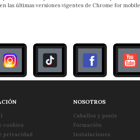
 en las últimas versiones vigentes de Chrome for mobile,
ACIÓN
NOSOTROS
l
Caballos y ponis
e cookies
Formación
de privacidad
Instalaciones